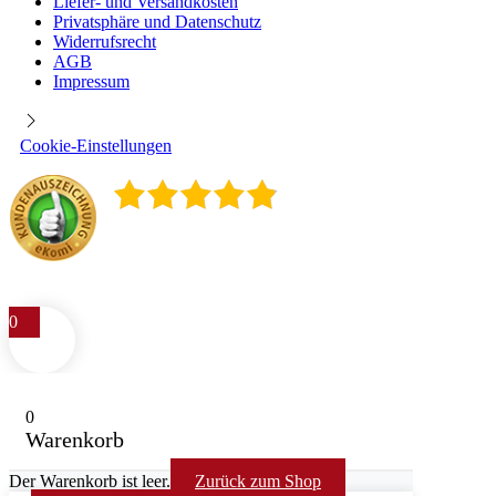
Liefer- und Versandkosten
Privatsphäre und Datenschutz
Widerrufsrecht
AGB
Impressum
Cookie-Einstellungen
4.9
/
5
400
Rezensionen
0
0
Warenkorb
Der Warenkorb ist leer.
Zurück zum Shop