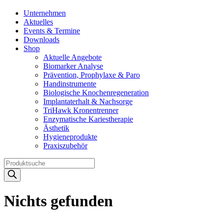
Unternehmen
Aktuelles
Events & Termine
Downloads
Shop
Aktuelle Angebote
Biomarker Analyse
Prävention, Prophylaxe & Paro
Handinstrumente
Biologische Knochenregeneration
Implantaterhalt & Nachsorge
TriHawk Kronentrenner
Enzymatische Kariestherapie
Ästhetik
Hygieneprodukte
Praxiszubehör
Products
search
Nichts gefunden