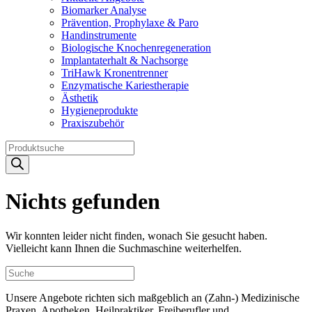
Biomarker Analyse
Prävention, Prophylaxe & Paro
Handinstrumente
Biologische Knochenregeneration
Implantaterhalt & Nachsorge
TriHawk Kronentrenner
Enzymatische Kariestherapie
Ästhetik
Hygieneprodukte
Praxiszubehör
Products
search
Nichts gefunden
Wir konnten leider nicht finden, wonach Sie gesucht haben.
Vielleicht kann Ihnen die Suchmaschine weiterhelfen.
Unsere Angebote richten sich maßgeblich an (Zahn-) Medizinische
Praxen, Apotheken, Heilpraktiker, Freiberufler und