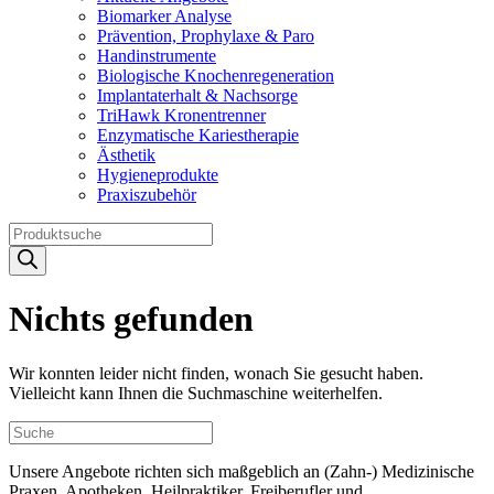
Biomarker Analyse
Prävention, Prophylaxe & Paro
Handinstrumente
Biologische Knochenregeneration
Implantaterhalt & Nachsorge
TriHawk Kronentrenner
Enzymatische Kariestherapie
Ästhetik
Hygieneprodukte
Praxiszubehör
Products
search
Nichts gefunden
Wir konnten leider nicht finden, wonach Sie gesucht haben.
Vielleicht kann Ihnen die Suchmaschine weiterhelfen.
Unsere Angebote richten sich maßgeblich an (Zahn-) Medizinische
Praxen, Apotheken, Heilpraktiker, Freiberufler und