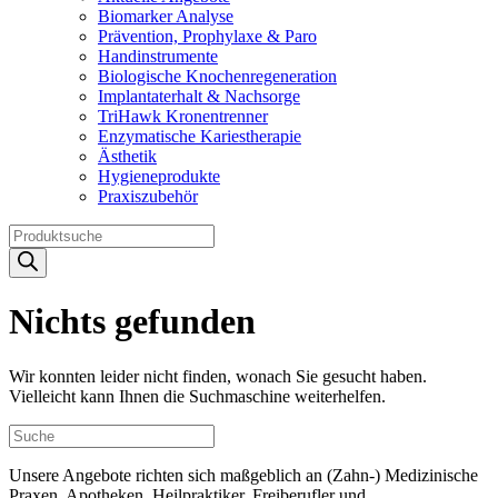
Biomarker Analyse
Prävention, Prophylaxe & Paro
Handinstrumente
Biologische Knochenregeneration
Implantaterhalt & Nachsorge
TriHawk Kronentrenner
Enzymatische Kariestherapie
Ästhetik
Hygieneprodukte
Praxiszubehör
Products
search
Nichts gefunden
Wir konnten leider nicht finden, wonach Sie gesucht haben.
Vielleicht kann Ihnen die Suchmaschine weiterhelfen.
Unsere Angebote richten sich maßgeblich an (Zahn-) Medizinische
Praxen, Apotheken, Heilpraktiker, Freiberufler und