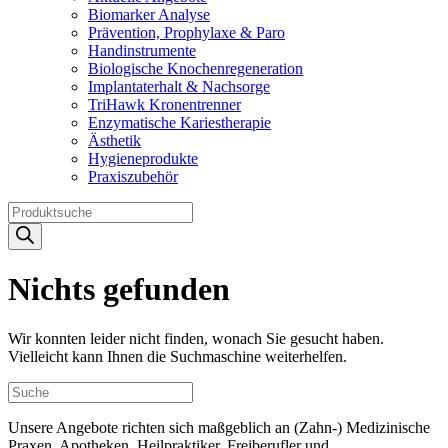
Biomarker Analyse
Prävention, Prophylaxe & Paro
Handinstrumente
Biologische Knochenregeneration
Implantaterhalt & Nachsorge
TriHawk Kronentrenner
Enzymatische Kariestherapie
Ästhetik
Hygieneprodukte
Praxiszubehör
Products
search
Nichts gefunden
Wir konnten leider nicht finden, wonach Sie gesucht haben.
Vielleicht kann Ihnen die Suchmaschine weiterhelfen.
Unsere Angebote richten sich maßgeblich an (Zahn-) Medizinische
Praxen, Apotheken, Heilpraktiker, Freiberufler und