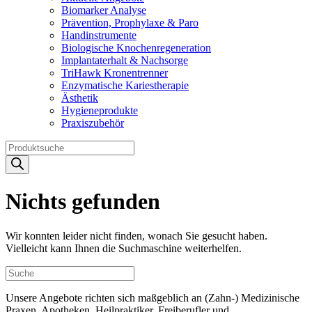
Biomarker Analyse
Prävention, Prophylaxe & Paro
Handinstrumente
Biologische Knochenregeneration
Implantaterhalt & Nachsorge
TriHawk Kronentrenner
Enzymatische Kariestherapie
Ästhetik
Hygieneprodukte
Praxiszubehör
Products
search
Nichts gefunden
Wir konnten leider nicht finden, wonach Sie gesucht haben.
Vielleicht kann Ihnen die Suchmaschine weiterhelfen.
Unsere Angebote richten sich maßgeblich an (Zahn-) Medizinische
Praxen, Apotheken, Heilpraktiker, Freiberufler und