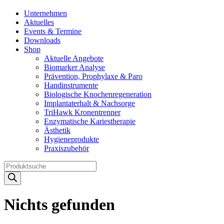
Unternehmen
Aktuelles
Events & Termine
Downloads
Shop
Aktuelle Angebote
Biomarker Analyse
Prävention, Prophylaxe & Paro
Handinstrumente
Biologische Knochenregeneration
Implantaterhalt & Nachsorge
TriHawk Kronentrenner
Enzymatische Kariestherapie
Ästhetik
Hygieneprodukte
Praxiszubehör
Products
search
Nichts gefunden