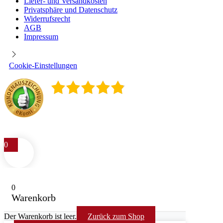
Liefer- und Versandkosten
Privatsphäre und Datenschutz
Widerrufsrecht
AGB
Impressum
Cookie-Einstellungen
4.9
/
5
400
Rezensionen
0
0
Warenkorb
Der Warenkorb ist leer.
Zurück zum Shop