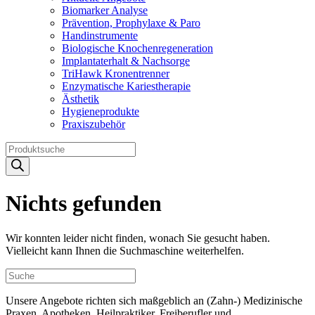
Biomarker Analyse
Prävention, Prophylaxe & Paro
Handinstrumente
Biologische Knochenregeneration
Implantaterhalt & Nachsorge
TriHawk Kronentrenner
Enzymatische Kariestherapie
Ästhetik
Hygieneprodukte
Praxiszubehör
Products
search
Nichts gefunden
Wir konnten leider nicht finden, wonach Sie gesucht haben.
Vielleicht kann Ihnen die Suchmaschine weiterhelfen.
Unsere Angebote richten sich maßgeblich an (Zahn-) Medizinische
Praxen, Apotheken, Heilpraktiker, Freiberufler und