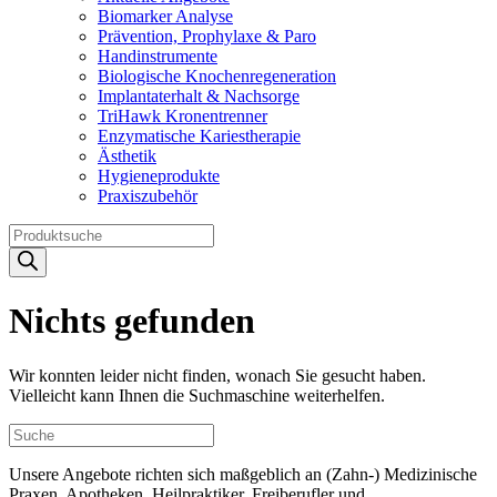
Biomarker Analyse
Prävention, Prophylaxe & Paro
Handinstrumente
Biologische Knochenregeneration
Implantaterhalt & Nachsorge
TriHawk Kronentrenner
Enzymatische Kariestherapie
Ästhetik
Hygieneprodukte
Praxiszubehör
Products
search
Nichts gefunden
Wir konnten leider nicht finden, wonach Sie gesucht haben.
Vielleicht kann Ihnen die Suchmaschine weiterhelfen.
Unsere Angebote richten sich maßgeblich an (Zahn-) Medizinische
Praxen, Apotheken, Heilpraktiker, Freiberufler und