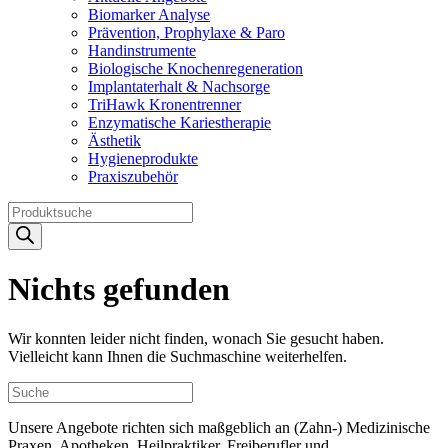
Biomarker Analyse
Prävention, Prophylaxe & Paro
Handinstrumente
Biologische Knochenregeneration
Implantaterhalt & Nachsorge
TriHawk Kronentrenner
Enzymatische Kariestherapie
Ästhetik
Hygieneprodukte
Praxiszubehör
Products
search
Nichts gefunden
Wir konnten leider nicht finden, wonach Sie gesucht haben.
Vielleicht kann Ihnen die Suchmaschine weiterhelfen.
Unsere Angebote richten sich maßgeblich an (Zahn-) Medizinische
Praxen, Apotheken, Heilpraktiker, Freiberufler und