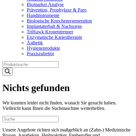
Biomarker Analyse
Prävention, Prophylaxe & Paro
Handinstrumente
Biologische Knochenregeneration
Implantaterhalt & Nachsorge
TriHawk Kronentrenner
Enzymatische Kariestherapie
Ästhetik
Hygieneprodukte
Praxiszubehör
Products
search
Nichts gefunden
Wir konnten leider nicht finden, wonach Sie gesucht haben.
Vielleicht kann Ihnen die Suchmaschine weiterhelfen.
Unsere Angebote richten sich maßgeblich an (Zahn-) Medizinische
Praxen, Apotheken, Heilpraktiker, Freiberufler und