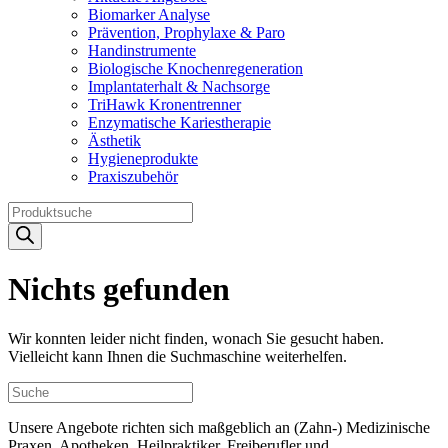
Biomarker Analyse
Prävention, Prophylaxe & Paro
Handinstrumente
Biologische Knochenregeneration
Implantaterhalt & Nachsorge
TriHawk Kronentrenner
Enzymatische Kariestherapie
Ästhetik
Hygieneprodukte
Praxiszubehör
Products
search
Nichts gefunden
Wir konnten leider nicht finden, wonach Sie gesucht haben.
Vielleicht kann Ihnen die Suchmaschine weiterhelfen.
Unsere Angebote richten sich maßgeblich an (Zahn-) Medizinische
Praxen, Apotheken, Heilpraktiker, Freiberufler und