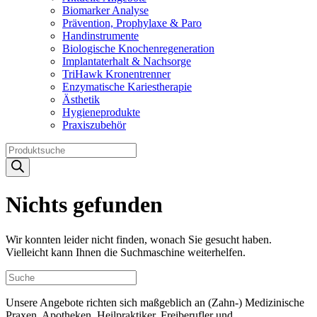
Biomarker Analyse
Prävention, Prophylaxe & Paro
Handinstrumente
Biologische Knochenregeneration
Implantaterhalt & Nachsorge
TriHawk Kronentrenner
Enzymatische Kariestherapie
Ästhetik
Hygieneprodukte
Praxiszubehör
Products
search
Nichts gefunden
Wir konnten leider nicht finden, wonach Sie gesucht haben.
Vielleicht kann Ihnen die Suchmaschine weiterhelfen.
Unsere Angebote richten sich maßgeblich an (Zahn-) Medizinische
Praxen, Apotheken, Heilpraktiker, Freiberufler und