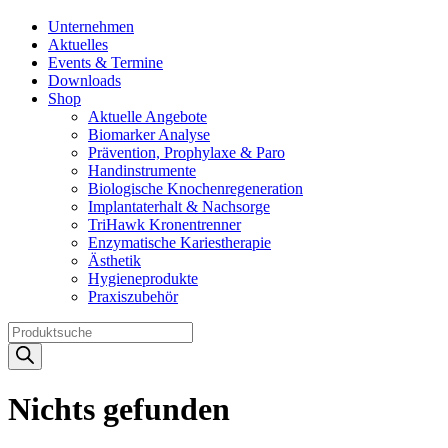
Unternehmen
Aktuelles
Events & Termine
Downloads
Shop
Aktuelle Angebote
Biomarker Analyse
Prävention, Prophylaxe & Paro
Handinstrumente
Biologische Knochenregeneration
Implantaterhalt & Nachsorge
TriHawk Kronentrenner
Enzymatische Kariestherapie
Ästhetik
Hygieneprodukte
Praxiszubehör
Products
search
Nichts gefunden