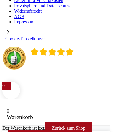
Liefer- und Versandkosten
Privatsphäre und Datenschutz
Widerrufsrecht
AGB
Impressum
Cookie-Einstellungen
4.9
/
5
400
Rezensionen
0
0
Warenkorb
Der Warenkorb ist leer.
Zurück zum Shop