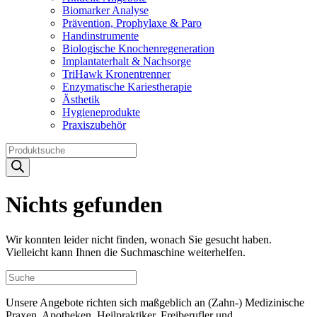
Biomarker Analyse
Prävention, Prophylaxe & Paro
Handinstrumente
Biologische Knochenregeneration
Implantaterhalt & Nachsorge
TriHawk Kronentrenner
Enzymatische Kariestherapie
Ästhetik
Hygieneprodukte
Praxiszubehör
Products
search
Nichts gefunden
Wir konnten leider nicht finden, wonach Sie gesucht haben.
Vielleicht kann Ihnen die Suchmaschine weiterhelfen.
Unsere Angebote richten sich maßgeblich an (Zahn-) Medizinische
Praxen, Apotheken, Heilpraktiker, Freiberufler und