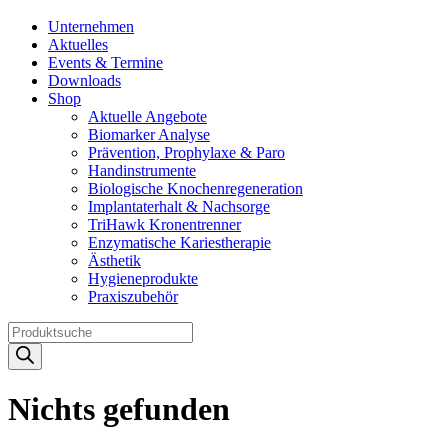
Unternehmen
Aktuelles
Events & Termine
Downloads
Shop
Aktuelle Angebote
Biomarker Analyse
Prävention, Prophylaxe & Paro
Handinstrumente
Biologische Knochenregeneration
Implantaterhalt & Nachsorge
TriHawk Kronentrenner
Enzymatische Kariestherapie
Ästhetik
Hygieneprodukte
Praxiszubehör
Products
search
Nichts gefunden