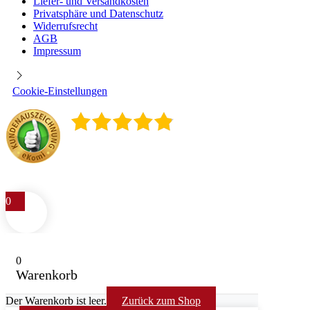
Liefer- und Versandkosten
Privatsphäre und Datenschutz
Widerrufsrecht
AGB
Impressum
Cookie-Einstellungen
4.9
/
5
400
Rezensionen
0
0
Warenkorb
Der Warenkorb ist leer.
Zurück zum Shop