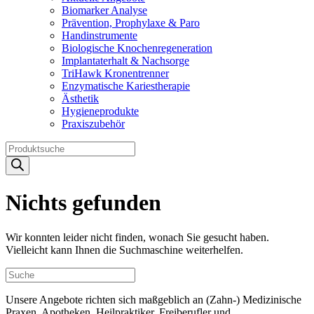
Biomarker Analyse
Prävention, Prophylaxe & Paro
Handinstrumente
Biologische Knochenregeneration
Implantaterhalt & Nachsorge
TriHawk Kronentrenner
Enzymatische Kariestherapie
Ästhetik
Hygieneprodukte
Praxiszubehör
Products
search
Nichts gefunden
Wir konnten leider nicht finden, wonach Sie gesucht haben.
Vielleicht kann Ihnen die Suchmaschine weiterhelfen.
Unsere Angebote richten sich maßgeblich an (Zahn-) Medizinische
Praxen, Apotheken, Heilpraktiker, Freiberufler und