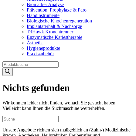
Biomarker Analyse
Prävention, Prophylaxe & Paro
Handinstrumente
Biologische Knochenregeneration
Implantaterhalt & Nachsorge
TriHawk Kronentrenner
Enzymatische Kariestherapie
Ästhetik
Hygieneprodukte
Praxiszubehör
Products
search
Nichts gefunden
Wir konnten leider nicht finden, wonach Sie gesucht haben.
Vielleicht kann Ihnen die Suchmaschine weiterhelfen.
Unsere Angebote richten sich maßgeblich an (Zahn-) Medizinische
Praxen, Apotheken, Heilpraktiker, Freiberufler und