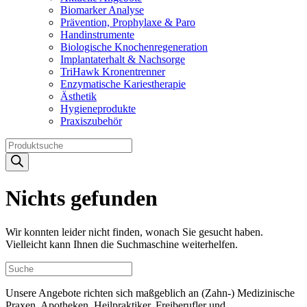
Biomarker Analyse
Prävention, Prophylaxe & Paro
Handinstrumente
Biologische Knochenregeneration
Implantaterhalt & Nachsorge
TriHawk Kronentrenner
Enzymatische Kariestherapie
Ästhetik
Hygieneprodukte
Praxiszubehör
Products
search
Nichts gefunden
Wir konnten leider nicht finden, wonach Sie gesucht haben.
Vielleicht kann Ihnen die Suchmaschine weiterhelfen.
Unsere Angebote richten sich maßgeblich an (Zahn-) Medizinische
Praxen, Apotheken, Heilpraktiker, Freiberufler und