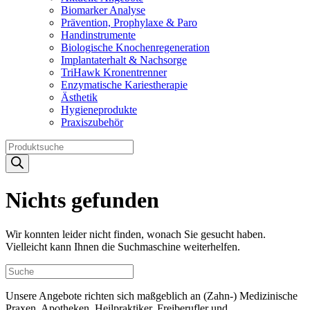
Biomarker Analyse
Prävention, Prophylaxe & Paro
Handinstrumente
Biologische Knochenregeneration
Implantaterhalt & Nachsorge
TriHawk Kronentrenner
Enzymatische Kariestherapie
Ästhetik
Hygieneprodukte
Praxiszubehör
Products
search
Nichts gefunden
Wir konnten leider nicht finden, wonach Sie gesucht haben.
Vielleicht kann Ihnen die Suchmaschine weiterhelfen.
Unsere Angebote richten sich maßgeblich an (Zahn-) Medizinische
Praxen, Apotheken, Heilpraktiker, Freiberufler und