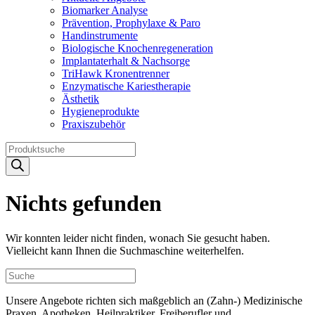
Biomarker Analyse
Prävention, Prophylaxe & Paro
Handinstrumente
Biologische Knochenregeneration
Implantaterhalt & Nachsorge
TriHawk Kronentrenner
Enzymatische Kariestherapie
Ästhetik
Hygieneprodukte
Praxiszubehör
Products
search
Nichts gefunden
Wir konnten leider nicht finden, wonach Sie gesucht haben.
Vielleicht kann Ihnen die Suchmaschine weiterhelfen.
Unsere Angebote richten sich maßgeblich an (Zahn-) Medizinische
Praxen, Apotheken, Heilpraktiker, Freiberufler und