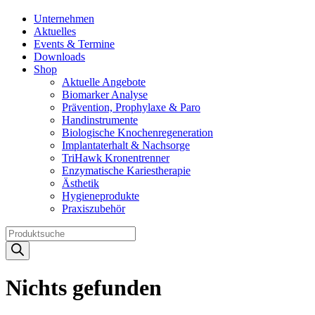
Unternehmen
Aktuelles
Events & Termine
Downloads
Shop
Aktuelle Angebote
Biomarker Analyse
Prävention, Prophylaxe & Paro
Handinstrumente
Biologische Knochenregeneration
Implantaterhalt & Nachsorge
TriHawk Kronentrenner
Enzymatische Kariestherapie
Ästhetik
Hygieneprodukte
Praxiszubehör
Products
search
Nichts gefunden