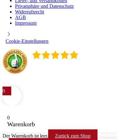
Liefer- und Versandkosten
Privatsphäre und Datenschutz
Widerrufsrecht
AGB
Impressum
Cookie-Einstellungen
4.9
/
5
400
Rezensionen
0
0
Warenkorb
Der Warenkorb ist leer.
Zurück zum Shop