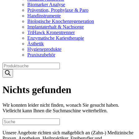
Biomarker Analyse
Prävention, Prophylaxe & Paro
Handinstrumente
Biologische Knochenregeneration
Implantaterhalt & Nachsorge
TriHawk Kronentrenner
Enzymatische Kariestherapie
Ästhetik
Hygieneprodukte
Praxiszubehör
Products
search
Nichts gefunden
Wir konnten leider nicht finden, wonach Sie gesucht haben.
Vielleicht kann Ihnen die Suchmaschine weiterhelfen.
Unsere Angebote richten sich maßgeblich an (Zahn-) Medizinische
Praxen, Apotheken, Heilpraktiker, Freiberufler und