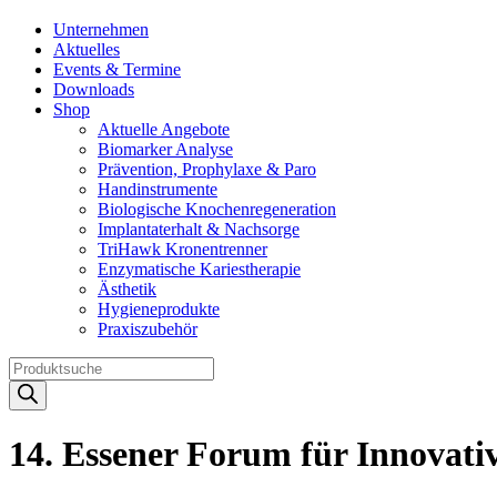
Unternehmen
Aktuelles
Events & Termine
Downloads
Shop
Aktuelle Angebote
Biomarker Analyse
Prävention, Prophylaxe & Paro
Handinstrumente
Biologische Knochenregeneration
Implantaterhalt & Nachsorge
TriHawk Kronentrenner
Enzymatische Kariestherapie
Ästhetik
Hygieneprodukte
Praxiszubehör
Products
search
14. Essener Forum für Innovati