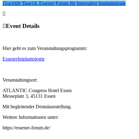
11
oct
Alle Tage
14. Essener Forum für Innovative Implantologie
Event Details
Hier geht es zum Veranstaltungsprogramm:
EssenerImplantologie
Veranstaltungsort:
ATLANTIC Congress Hotel Essen
Messeplatz 3, 45131 Essen
Mit begleitender Dentalausstellung.
Weitere Informationen unter:
https://essener-forum.de/