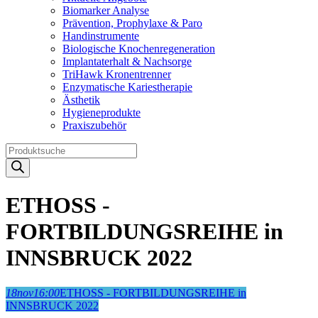
Biomarker Analyse
Prävention, Prophylaxe & Paro
Handinstrumente
Biologische Knochenregeneration
Implantaterhalt & Nachsorge
TriHawk Kronentrenner
Enzymatische Kariestherapie
Ästhetik
Hygieneprodukte
Praxiszubehör
Products
search
ETHOSS -
FORTBILDUNGSREIHE in
INNSBRUCK 2022
18
nov
16:00
ETHOSS - FORTBILDUNGSREIHE in
INNSBRUCK 2022