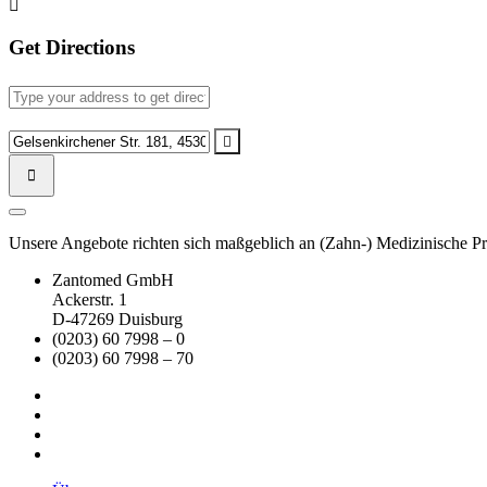
Get Directions
Address
-
Fortbildung
Destination
im
Address
Pott
-
-
Fortbildung
Zeche
im
Zollverein
Pott
Unsere Angebote richten sich maßgeblich an (Zahn-) Medizinische Prax
in
-
Essen
Zeche
Zantomed GmbH
[]
Zollverein
Ackerstr. 1
in
D-47269 Duisburg
Essen
(0203) 60 7998 – 0
[]
(0203) 60 7998 – 70