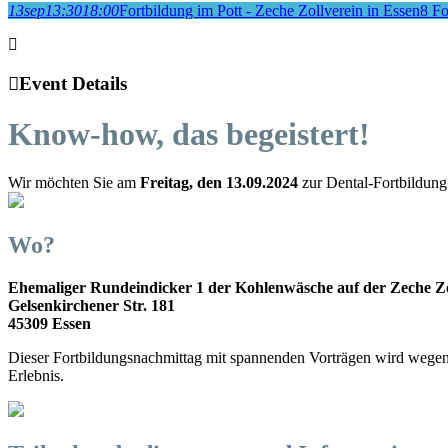
13
sep
13:30
18:00
Fortbildung im Pott - Zeche Zollverein in Essen
8 Fo
Event Details
Know-how, das begeistert!
Wir möchten Sie am
Freitag, den 13.09.2024
zur Dental-Fortbildung
Wo?
Ehemaliger Rundeindicker 1 der Kohlenwäsche auf der Zeche Zo
Gelsenkirchener Str. 181
45309 Essen
Dieser Fortbildungsnachmittag mit spannenden Vorträgen wird wege
Erlebnis.