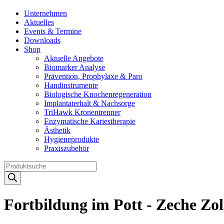
Unternehmen
Aktuelles
Events & Termine
Downloads
Shop
Aktuelle Angebote
Biomarker Analyse
Prävention, Prophylaxe & Paro
Handinstrumente
Biologische Knochenregeneration
Implantaterhalt & Nachsorge
TriHawk Kronentrenner
Enzymatische Kariestherapie
Ästhetik
Hygieneprodukte
Praxiszubehör
Products
search
Fortbildung im Pott - Zeche Zol