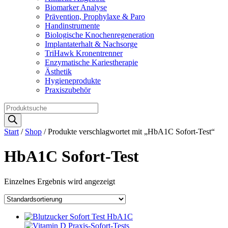
Biomarker Analyse
Prävention, Prophylaxe & Paro
Handinstrumente
Biologische Knochenregeneration
Implantaterhalt & Nachsorge
TriHawk Kronentrenner
Enzymatische Kariestherapie
Ästhetik
Hygieneprodukte
Praxiszubehör
Products
search
Start
/
Shop
/ Produkte verschlagwortet mit „HbA1C Sofort-Test“
HbA1C Sofort-Test
Einzelnes Ergebnis wird angezeigt