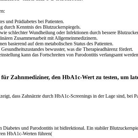
en:
es und Prädiabetes bei Patienten.
 durch Kenntnis des Blutzuckerspiegels.
ie schlechter Wundheilung oder Infektionen durch bessere Blutzucker
plinären Zusammenarbeit mit Allgemeinmedizinern.
n basierend auf dem metabolischen Status des Patienten.
s Gesundheitszustandes bewusster, was die Therapieadhärenz fördert.
einstellung kann das Fortschreiten von Parodontitis verlangsamt werden
ile für Zahnmediziner, den HbA1c-Wert zu testen, um la
zeigt, dass Zahnärzte durch HbA1c-Screenings in der Lage sind, bei Pat
iabetes und Parodontitis ist bidirektional. Ein stabiler Blutzuckersp
geren HbA1c-Werten führen​
(