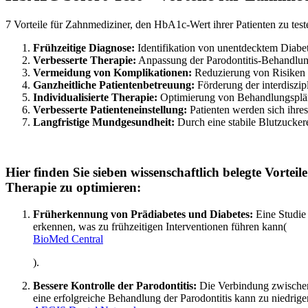
7 Vorteile für Zahnmediziner, den HbA1c-Wert ihrer Patienten zu test
Frühzeitige Diagnose:
Identifikation von unentdecktem Diabet
Verbesserte Therapie:
Anpassung der Parodontitis-Behandlung
Vermeidung von Komplikationen:
Reduzierung von Risiken w
Ganzheitliche Patientenbetreuung:
Förderung der interdiszi
Individualisierte Therapie:
Optimierung von Behandlungspläne
Verbesserte Patienteneinstellung:
Patienten werden sich ihre
Langfristige Mundgesundheit:
Durch eine stabile Blutzucker
Hier finden Sie sieben wissenschaftlich belegte Vorte
Therapie zu optimieren:
Früherkennung von Prädiabetes und Diabetes:
Eine Studie 
erkennen, was zu frühzeitigen Interventionen führen kann​
(
BioMed Central
).
Bessere Kontrolle der Parodontitis:
Die Verbindung zwischen D
eine erfolgreiche Behandlung der Parodontitis kann zu niedri