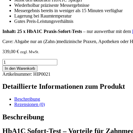
Wiederholbar präziseste Messergebnisse
Messergebnis bereits in weniger als 15 Minuten verfügbar
Lagerung bei Raumtemperatur
Gutes Preis-Leistungsverhältnis
Inhalt: 25 x HbA1C Praxis-Sofort-Tests
– nur auswertbar mit dem
Cave: Abgabe nur an (Zahn-)medizinische Praxen, Apotheken oder He
339,00
€
zzgl. MwSt.
HbA1C
(Blutzucker)
In den Warenkorb
Praxis-
Artikelnummer: HIP0021
Sofort-
Test
Detaillierte Informationen zum Produkt
(25
St.)
Menge
Beschreibung
Rezensionen (0)
Beschreibung
HbA1C Sofort-Test – Vorteile für Zahnmed