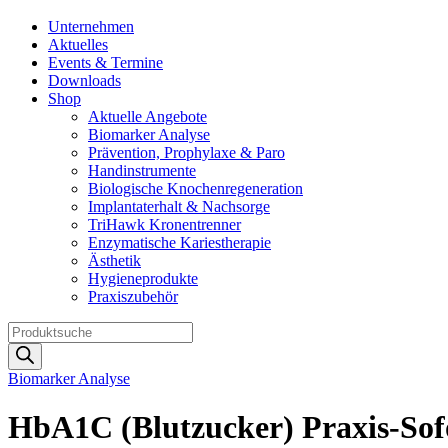
Unternehmen
Aktuelles
Events & Termine
Downloads
Shop
Aktuelle Angebote
Biomarker Analyse
Prävention, Prophylaxe & Paro
Handinstrumente
Biologische Knochenregeneration
Implantaterhalt & Nachsorge
TriHawk Kronentrenner
Enzymatische Kariestherapie
Ästhetik
Hygieneprodukte
Praxiszubehör
Products
search
Biomarker Analyse
HbA1C (Blutzucker) Praxis-Sofor