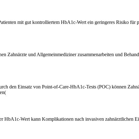
Patienten mit gut kontrolliertem HbA1c-Wert ein geringeres Risiko fü
n Zahnärzte und Allgemeinmediziner zusammenarbeiten und Behandlung
rch den Einsatz von Point-of-Care-HbA1c-Tests (POC) können Zahnärzt
en​
(
ler HbA1c-Wert kann Komplikationen nach invasiven zahnärztlichen Ein