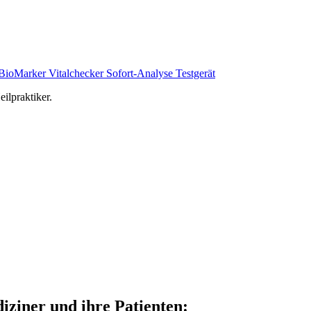
BioMarker Vitalchecker Sofort-Analyse Testgerät
ilpraktiker.
iziner und ihre Patienten: