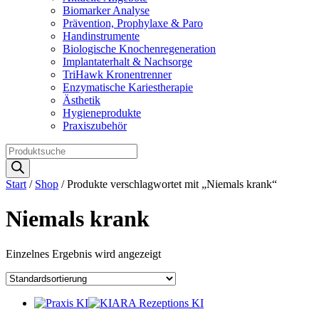
Biomarker Analyse
Prävention, Prophylaxe & Paro
Handinstrumente
Biologische Knochenregeneration
Implantaterhalt & Nachsorge
TriHawk Kronentrenner
Enzymatische Kariestherapie
Ästhetik
Hygieneprodukte
Praxiszubehör
Products
search
Start
/
Shop
/ Produkte verschlagwortet mit „Niemals krank“
Niemals krank
Einzelnes Ergebnis wird angezeigt