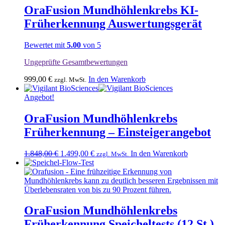
OraFusion Mundhöhlenkrebs KI-
Früherkennung Auswertungsgerät
Bewertet mit
5.00
von 5
Ungeprüfte Gesamtbewertungen
999,00
€
In den Warenkorb
zzgl. MwSt.
Angebot!
OraFusion Mundhöhlenkrebs
Früherkennung – Einsteigerangebot
Ursprünglicher
Aktueller
1.848,00
€
1.499,00
€
In den Warenkorb
zzgl. MwSt.
Preis
Preis
war:
ist:
1.848,00 €
1.499,00 €.
OraFusion Mundhöhlenkrebs
Früherkennung Speicheltests (12 St.)