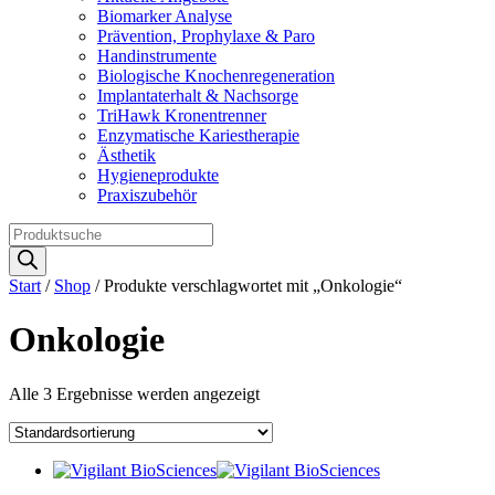
Biomarker Analyse
Prävention, Prophylaxe & Paro
Handinstrumente
Biologische Knochenregeneration
Implantaterhalt & Nachsorge
TriHawk Kronentrenner
Enzymatische Kariestherapie
Ästhetik
Hygieneprodukte
Praxiszubehör
Products
search
Start
/
Shop
/ Produkte verschlagwortet mit „Onkologie“
Onkologie
Alle 3 Ergebnisse werden angezeigt