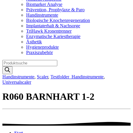
Biomarker Analyse
Prävention, Prophylaxe & Paro
Handinstrumente
Biologische Knochenregeneration
Implantaterhalt & Nachsorge
TriHawk Kronentrenner
Enzymatische Kariestherapie
Ästhetik
Hygieneprodukte
Praxiszubehör
Products
search
Handinstrumente
,
Scaler
,
Testfolder_Handinstrumente
,
Universalscaler
R060 BARNHART 1-2
Start