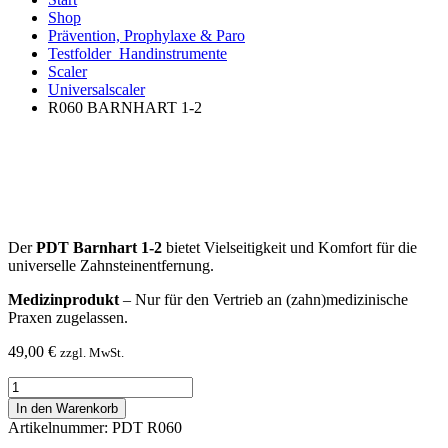
Shop
Prävention, Prophylaxe & Paro
Testfolder_Handinstrumente
Scaler
Universalscaler
R060 BARNHART 1-2
Der
PDT Barnhart 1-2
bietet Vielseitigkeit und Komfort für die
universelle Zahnsteinentfernung.
Medizinprodukt
– Nur für den Vertrieb an (zahn)medizinische
Praxen zugelassen.
49,00
€
zzgl. MwSt.
R060
BARNHART
In den Warenkorb
1-
Artikelnummer: PDT R060
2