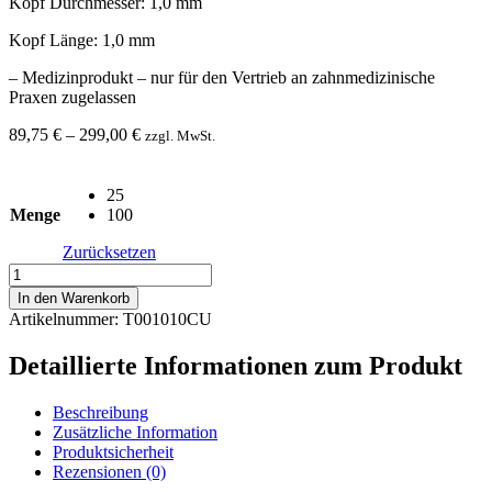
Kopf Durchmesser: 1,0 mm
Kopf Länge: 1,0 mm
– Medizinprodukt – nur für den Vertrieb an zahnmedizinische
Praxen zugelassen
89,75
€
–
299,00
€
zzgl. MwSt.
25
Menge
100
Zurücksetzen
Tri
Hawk
In den Warenkorb
Diamantenbohrer
Artikelnummer: T001010CU
001-
010C
Detaillierte Informationen zum Produkt
Menge
Beschreibung
Zusätzliche Information
Produktsicherheit
Rezensionen (0)