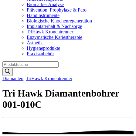
Biomarker Analyse
Prävention, Prophylaxe & Paro
Handinstrumente
Biologische Knochenregeneration
Implantaterhalt & Nachsorge
TriHawk Kronentrenner
Enzymatische Kariestherapie
Ästhetik
Hygieneprodukte
Praxiszubehör
Products
search
Diamanten
,
TriHawk Kronentrenner
Tri Hawk Diamantenbohrer
001-010C