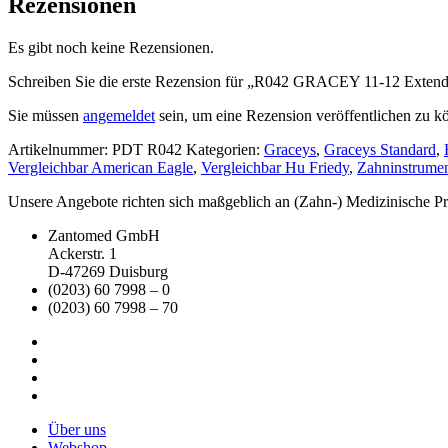
Rezensionen
Es gibt noch keine Rezensionen.
Schreiben Sie die erste Rezension für „R042 GRACEY 11-12 Exten
Sie müssen
angemeldet
sein, um eine Rezension veröffentlichen zu k
Artikelnummer:
PDT R042
Kategorien:
Graceys
,
Graceys Standard
,
Vergleichbar American Eagle
,
Vergleichbar Hu Friedy
,
Zahninstrume
Unsere Angebote richten sich maßgeblich an (Zahn-) Medizinische Prax
Zantomed GmbH
Ackerstr. 1
D-47269 Duisburg
(0203) 60 7998 – 0
(0203) 60 7998 – 70
Über uns
Webshop