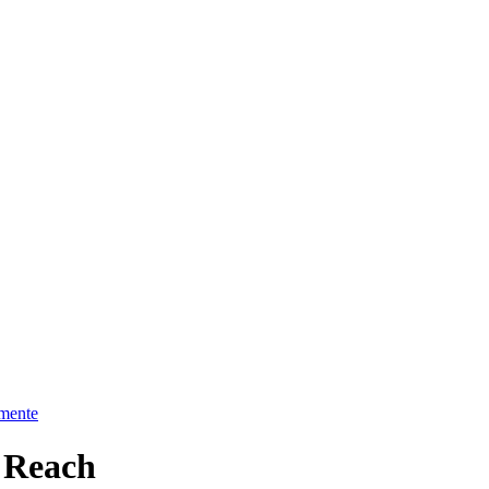
umente
 Reach