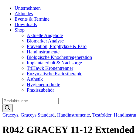
Unternehmen
Aktuelles
Events & Termine
Downloads
Shop
Aktuelle Angebote
Biomarker Analyse
Prävention, Prophylaxe & Paro
Handinstrumente
Biologische Knochenregeneration
Implantaterhalt & Nachsorge
TriHawk Kronentrenner
Enzymatische Kariestherapie
Ästhetik
Hygieneprodukte
Praxiszubehör
Products
search
Graceys
,
Graceys Standard
,
Handinstrumente
,
Testfolder_Handinstr
R042 GRACEY 11-12 Extended