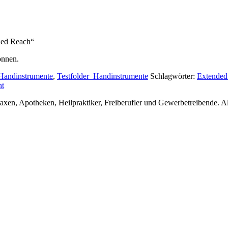
ded Reach“
önnen.
Handinstrumente
,
Testfolder_Handinstrumente
Schlagwörter:
Extended
nt
en, Apotheken, Heilpraktiker, Freiberufler und Gewerbetreibende. Alle