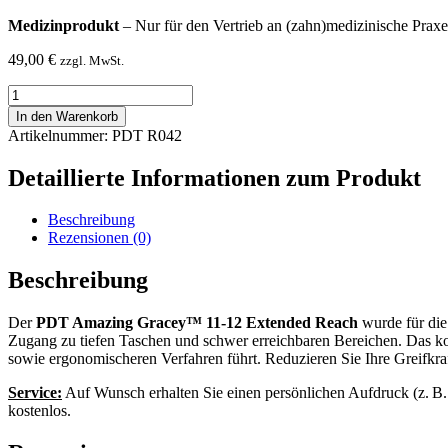
Medizinprodukt
– Nur für den Vertrieb an (zahn)medizinische Praxe
49,00
€
zzgl. MwSt.
R042
GRACEY
In den Warenkorb
11-
Artikelnummer: PDT R042
12
Extended
Detaillierte Informationen zum Produkt
Reach
Menge
Beschreibung
Rezensionen (0)
Beschreibung
Der
PDT Amazing Gracey™ 11-12 Extended Reach
wurde für die
Zugang zu tiefen Taschen und schwer erreichbaren Bereichen. Das ko
sowie ergonomischeren Verfahren führt. Reduzieren Sie Ihre Greifkraft
Service:
Auf Wunsch erhalten Sie einen persönlichen Aufdruck (z. B.
kostenlos.