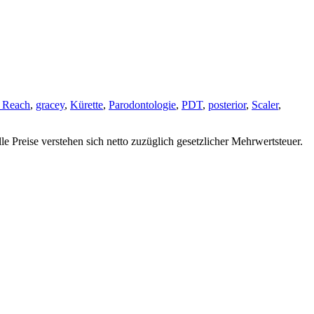
 Reach
,
gracey
,
Kürette
,
Parodontologie
,
PDT
,
posterior
,
Scaler
,
 Preise verstehen sich netto zuzüglich gesetzlicher Mehrwertsteuer.