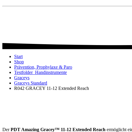
Start
Shop
Prävention, Prophylaxe & Paro
Testfolder_Handinstrumente
Graceys
Graceys Standard
R042 GRACEY 11-12 Extended Reach
Der
PDT Amazing Gracey™ 11-12 Extended Reach
ermöglicht ei