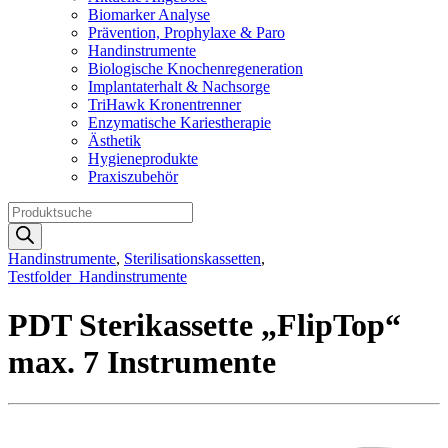
Biomarker Analyse
Prävention, Prophylaxe & Paro
Handinstrumente
Biologische Knochenregeneration
Implantaterhalt & Nachsorge
TriHawk Kronentrenner
Enzymatische Kariestherapie
Ästhetik
Hygieneprodukte
Praxiszubehör
Products
search
Handinstrumente
,
Sterilisationskassetten
,
Testfolder_Handinstrumente
PDT Sterikassette „FlipTop“
max. 7 Instrumente