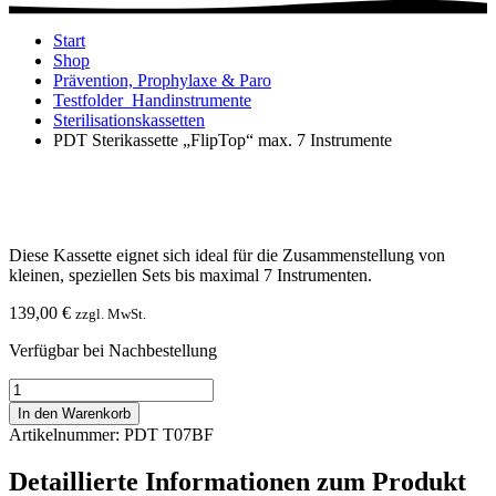
Start
Shop
Prävention, Prophylaxe & Paro
Testfolder_Handinstrumente
Sterilisationskassetten
PDT Sterikassette „FlipTop“ max. 7 Instrumente
Diese Kassette eignet sich ideal für die Zusammenstellung von
kleinen, speziellen Sets bis maximal 7 Instrumenten.
139,00
€
zzgl. MwSt.
Verfügbar bei Nachbestellung
PDT
Sterikassette
In den Warenkorb
"FlipTop"
Artikelnummer: PDT T07BF
max.
7
Detaillierte Informationen zum Produkt
Instrumente