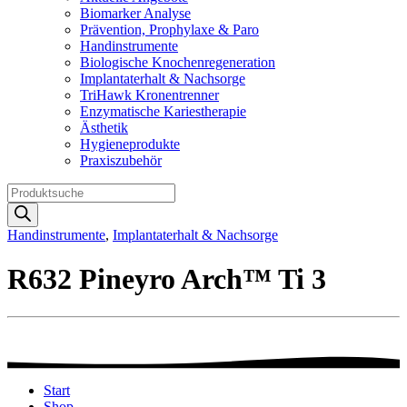
Biomarker Analyse
Prävention, Prophylaxe & Paro
Handinstrumente
Biologische Knochenregeneration
Implantaterhalt & Nachsorge
TriHawk Kronentrenner
Enzymatische Kariestherapie
Ästhetik
Hygieneprodukte
Praxiszubehör
Products
search
Handinstrumente
,
Implantaterhalt & Nachsorge
R632 Pineyro Arch™ Ti 3
Start
Shop