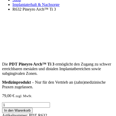
Implantaterhalt & Nachsorge
R632 Pineyro Arch™ Ti 3
Die
PDT Pineyro Arch™ Ti 3
ermöglicht den Zugang zu schwer
erreichbaren mesialen und distalen Implantatbereichen sowie
subgingivalen Zonen.
Medizinprodukt
– Nur für den Vertrieb an (zahn)medizinische
Praxen zugelassen.
79,00
€
zzgl. MwSt.
R632
Pineyro
In den Warenkorb
Arch™
Artikelnummer: PDT R632