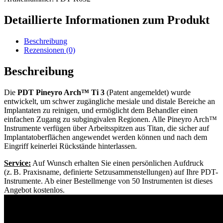
Ti
3
Detaillierte Informationen zum Produkt
Menge
Beschreibung
Rezensionen (0)
Beschreibung
Die
PDT Pineyro Arch™ Ti 3
(Patent angemeldet) wurde
entwickelt, um schwer zugängliche mesiale und distale Bereiche an
Implantaten zu reinigen, und ermöglicht dem Behandler einen
einfachen Zugang zu subgingivalen Regionen. Alle Pineyro Arch™
Instrumente verfügen über Arbeitsspitzen aus Titan, die sicher auf
Implantatoberflächen angewendet werden können und nach dem
Eingriff keinerlei Rückstände hinterlassen.
Service:
Auf Wunsch erhalten Sie einen persönlichen Aufdruck
(z. B. Praxisname, definierte Setzusammenstellungen) auf Ihre PDT-
Instrumente. Ab einer Bestellmenge von 50 Instrumenten ist dieses
Angebot kostenlos.