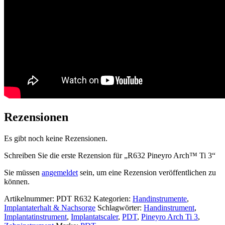
Rezensionen
Es gibt noch keine Rezensionen.
Schreiben Sie die erste Rezension für „R632 Pineyro Arch™ Ti 3“
Sie müssen
angemeldet
sein, um eine Rezension veröffentlichen zu
können.
Artikelnummer:
PDT R632
Kategorien:
Handinstrumente
,
Implantaterhalt & Nachsorge
Schlagwörter:
Handinstrument
,
Implantatinstrument
,
Implantatscaler
,
PDT
,
Pineyro Arch Ti 3
,