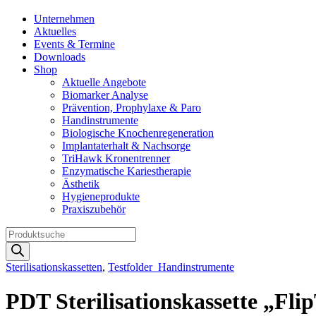
Unternehmen
Aktuelles
Events & Termine
Downloads
Shop
Aktuelle Angebote
Biomarker Analyse
Prävention, Prophylaxe & Paro
Handinstrumente
Biologische Knochenregeneration
Implantaterhalt & Nachsorge
TriHawk Kronentrenner
Enzymatische Kariestherapie
Ästhetik
Hygieneprodukte
Praxiszubehör
Products
search
Sterilisationskassetten
,
Testfolder_Handinstrumente
PDT Sterilisationskassette „Fli