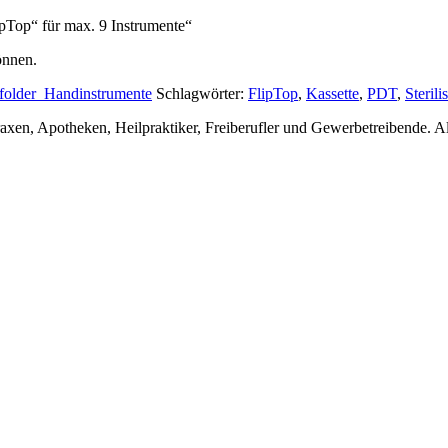
lipTop“ für max. 9 Instrumente“
önnen.
tfolder_Handinstrumente
Schlagwörter:
FlipTop
,
Kassette
,
PDT
,
Sterili
en, Apotheken, Heilpraktiker, Freiberufler und Gewerbetreibende. Alle