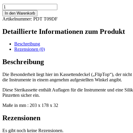
PDT
Sterilisationskassette
In den Warenkorb
"FlipTop"
Artikelnummer: PDT T09DF
für
max.
Detaillierte Informationen zum Produkt
9
Instrumente
Menge
Beschreibung
Rezensionen (0)
Beschreibung
Die Besonderheit liegt hier im Kassettendeckel („FlipTop“), der nicht
die Instrumente in einem angenehm aufgestellten Winkel angibt.
Diese Sterikassette enthält Auflagen für die Instrumente und eine Si
Pinzetten sicher ein.
Maße in mm : 203 x 178 x 32
Rezensionen
Es gibt noch keine Rezensionen.