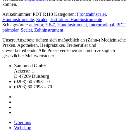
können.
Artikelnummer:
PDT R110
Kategorien:
Frontzahnscaler
,
Handinstrumente
,
Scaler
,
Testfolder_Handinstrumente
Schlagwörter:
anterior
,
H6-7
,
Handinstrument
,
Interproximal
,
PDT
,
prämolar
,
Scaler
,
Zahninstrument
Unsere Angebote richten sich maßgeblich an (Zahn-) Medizinische
Praxen, Apotheken, Heilpraktiker, Freiberufler und
Gewerbetreibende. Alle Preise verstehen sich netto zuzüglich
gesetzlicher Mehrwertsteuer.
Zantomed GmbH
Ackerstr. 1
D-47269 Duisburg
(0203) 60 7998 – 0
(0203) 60 7998 – 70
Über uns
Webshop