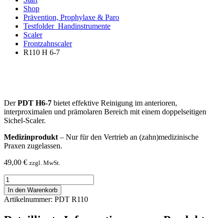
Shop
Prävention, Prophylaxe & Paro
Testfolder_Handinstrumente
Scaler
Frontzahnscaler
R110 H 6-7
Der
PDT H6-7
bietet effektive Reinigung im anterioren,
interproximalen und prämolaren Bereich mit einem doppelseitigen
Sichel-Scaler.
Medizinprodukt
– Nur für den Vertrieb an (zahn)medizinische
Praxen zugelassen.
49,00
€
zzgl. MwSt.
R110
H
In den Warenkorb
6-
Artikelnummer: PDT R110
7
Menge