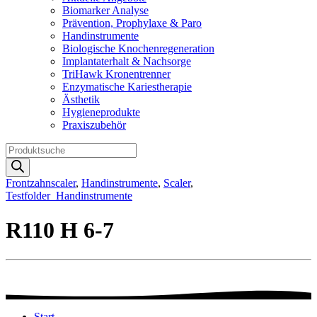
Biomarker Analyse
Prävention, Prophylaxe & Paro
Handinstrumente
Biologische Knochenregeneration
Implantaterhalt & Nachsorge
TriHawk Kronentrenner
Enzymatische Kariestherapie
Ästhetik
Hygieneprodukte
Praxiszubehör
Products
search
Frontzahnscaler
,
Handinstrumente
,
Scaler
,
Testfolder_Handinstrumente
R110 H 6-7
Start