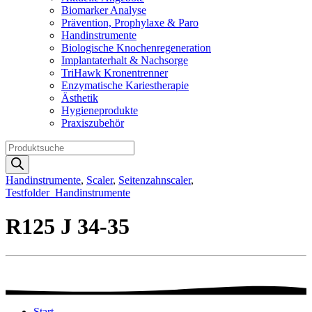
Biomarker Analyse
Prävention, Prophylaxe & Paro
Handinstrumente
Biologische Knochenregeneration
Implantaterhalt & Nachsorge
TriHawk Kronentrenner
Enzymatische Kariestherapie
Ästhetik
Hygieneprodukte
Praxiszubehör
Products
search
Handinstrumente
,
Scaler
,
Seitenzahnscaler
,
Testfolder_Handinstrumente
R125 J 34-35
Start