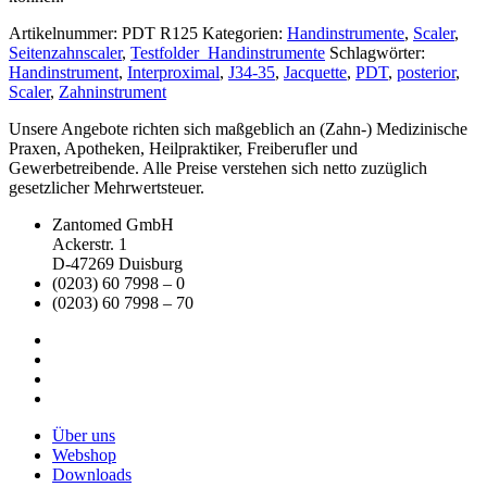
Artikelnummer:
PDT R125
Kategorien:
Handinstrumente
,
Scaler
,
Seitenzahnscaler
,
Testfolder_Handinstrumente
Schlagwörter:
Handinstrument
,
Interproximal
,
J34-35
,
Jacquette
,
PDT
,
posterior
,
Scaler
,
Zahninstrument
Unsere Angebote richten sich maßgeblich an (Zahn-) Medizinische
Praxen, Apotheken, Heilpraktiker, Freiberufler und
Gewerbetreibende. Alle Preise verstehen sich netto zuzüglich
gesetzlicher Mehrwertsteuer.
Zantomed GmbH
Ackerstr. 1
D-47269 Duisburg
(0203) 60 7998 – 0
(0203) 60 7998 – 70
Über uns
Webshop
Downloads