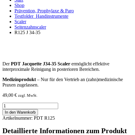
Shop
Prävention, Prophylaxe & Paro
Testfolder_Handinstrumente
Scaler
Seitenzahnscaler
R125 J 34-35
Der
PDT Jacquette J34-35 Scaler
ermöglicht effektive
interproximale Reinigung in posterioren Bereichen.
Medizinprodukt
– Nur für den Vertrieb an (zahn)medizinische
Praxen zugelassen.
49,00
€
zzgl. MwSt.
R125
J
In den Warenkorb
34-
Artikelnummer: PDT R125
35
Menge
Detaillierte Informationen zum Produkt