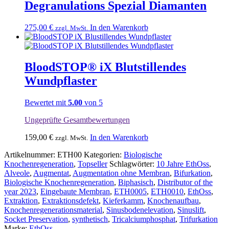
Degranulations Spezial Diamanten
275,00
€
In den Warenkorb
zzgl. MwSt.
BloodSTOP® iX Blutstillendes
Wundpflaster
Bewertet mit
5.00
von 5
Ungeprüfte Gesamtbewertungen
159,00
€
In den Warenkorb
zzgl. MwSt.
Artikelnummer:
ETH00
Kategorien:
Biologische
Knochenregeneration
,
Topseller
Schlagwörter:
10 Jahre EthOss
,
Alveole
,
Augmentat
,
Augmentation ohne Membran
,
Bifurkation
,
Biologische Knochenregeneration
,
Biphasisch
,
Distributor of the
year 2023
,
Eingebaute Membran
,
ETH0005
,
ETH0010
,
EthOss
,
Extraktion
,
Extraktionsdefekt
,
Kieferkamm
,
Knochenaufbau
,
Knochenregenerationsmaterial
,
Sinusbodenelevation
,
Sinuslift
,
Socket Preservation
,
synthetisch
,
Tricalciumphosphat
,
Trifurkation
Marke:
EthOss