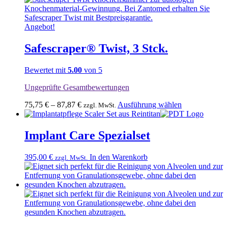
Angebot!
Safescraper® Twist, 3 Stck.
Bewertet mit
5.00
von 5
Ungeprüfte Gesamtbewertungen
Dieses
75,75
€
–
87,87
€
Ausführung wählen
zzgl. MwSt.
Produkt
weist
mehrere
Implant Care Spezialset
Varianten
auf.
395,00
€
In den Warenkorb
zzgl. MwSt.
Die
Optionen
können
auf
der
Produktseite
gewählt
werden