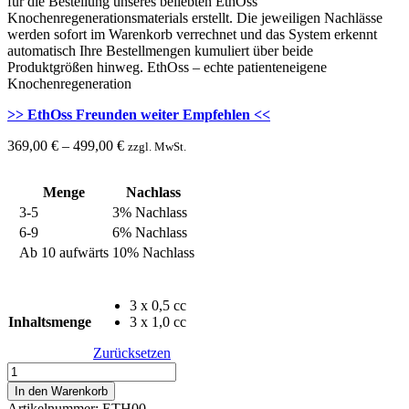
für die Bestellung unseres beliebten EthOss
Knochenregenerationsmaterials erstellt. Die jeweiligen Nachlässe
werden sofort im Warenkorb verrechnet und das System erkennt
automatisch Ihre Bestellmengen kumuliert über beide
Produktgrößen hinweg. EthOss – echte patienteneigene
Knochenregeneration
>> EthOss Freunden weiter Empfehlen <<
369,00
€
–
499,00
€
zzgl. MwSt.
Menge
Nachlass
3-5
3% Nachlass
6-9
6% Nachlass
Ab 10 aufwärts
10% Nachlass
3 x 0,5 cc
Inhaltsmenge
3 x 1,0 cc
Zurücksetzen
EthOss
ß-
In den Warenkorb
TCP
Artikelnummer: ETH00