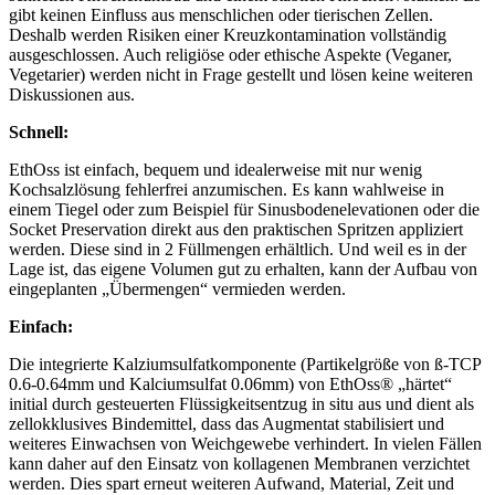
gibt keinen Einfluss aus menschlichen oder tierischen Zellen.
Deshalb werden Risiken einer Kreuzkontamination vollständig
ausgeschlossen. Auch religiöse oder ethische Aspekte (Veganer,
Vegetarier) werden nicht in Frage gestellt und lösen keine weiteren
Diskussionen aus.
Schnell:
EthOss ist einfach, bequem und idealerweise mit nur wenig
Kochsalzlösung fehlerfrei anzumischen. Es kann wahlweise in
einem Tiegel oder zum Beispiel für Sinusbodenelevationen oder die
Socket Preservation direkt aus den praktischen Spritzen appliziert
werden. Diese sind in 2 Füllmengen erhältlich. Und weil es in der
Lage ist, das eigene Volumen gut zu erhalten, kann der Aufbau von
eingeplanten „Übermengen“ vermieden werden.
Einfach:
Die integrierte Kalziumsulfatkomponente
(Partikelgröße von ß-TCP
0.6-0.64mm und Kalciumsulfat 0.06mm)
von EthOss® „härtet“
initial durch gesteuerten Flüssigkeitsentzug in situ aus und dient als
zellokklusives Bindemittel, dass das Augmentat stabilisiert und
weiteres Einwachsen von Weichgewebe verhindert. In vielen Fällen
kann daher auf den Einsatz von kollagenen Membranen verzichtet
werden. Dies spart erneut weiteren Aufwand, Material, Zeit und