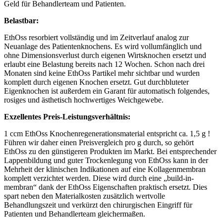
Geld für Behandlerteam und Patienten.
Belastbar:
EthOss resorbiert vollständig und im Zeitverlauf analog zur
Neuanlage des Patientenknochens. Es wird vollumfänglich und
ohne Dimensionsverlust durch eigenen Wirtsknochen ersetzt und
erlaubt eine Belastung bereits nach 12 Wochen. Schon nach drei
Monaten sind keine EthOss Partikel mehr sichtbar und wurden
komplett durch eigenen Knochen ersetzt. Gut durchbluteter
Eigenknochen ist außerdem ein Garant für automatisch folgendes,
rosiges und ästhetisch hochwertiges Weichgewebe.
Exzellentes Preis-Leistungsverhältnis:
1 ccm EthOss Knochenregenerationsmaterial entspricht ca. 1,5 g !
Führen wir daher einen Preisvergleich pro g durch, so gehört
EthOss zu den günstigeren Produkten im Markt. Bei entsprechender
Lappenbildung und guter Trockenlegung von EthOss kann in der
Mehrheit der klinischen Indikationen auf eine Kollagenmembran
komplett verzichtet werden. Diese wird durch eine „build-in-
membran“ dank der EthOss Eigenschaften praktisch ersetzt. Dies
spart neben den Materialkosten zusätzlich wertvolle
Behandlungszeit und verkürzt den chirurgischen Eingriff für
Patienten und Behandlerteam gleichermaßen.