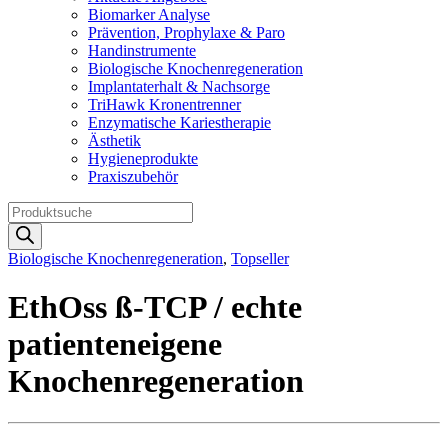
Biomarker Analyse
Prävention, Prophylaxe & Paro
Handinstrumente
Biologische Knochenregeneration
Implantaterhalt & Nachsorge
TriHawk Kronentrenner
Enzymatische Kariestherapie
Ästhetik
Hygieneprodukte
Praxiszubehör
Products
search
Biologische Knochenregeneration
,
Topseller
EthOss ß-TCP / echte
patienteneigene
Knochenregeneration