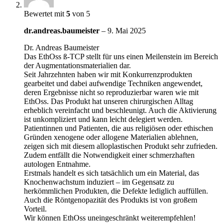
Bewertet mit
5
von 5
dr.andreas.baumeister
–
9. Mai 2025
Dr. Andreas Baumeister
Das EthOss ß-TCP stellt für uns einen Meilenstein im Bereich
der Augmentationsmaterialien dar.
Seit Jahrzehnten haben wir mit Konkurrenzprodukten
gearbeitet und dabei aufwendige Techniken angewendet,
deren Ergebnisse nicht so reproduzierbar waren wie mit
EthOss. Das Produkt hat unseren chirurgischen Alltag
erheblich vereinfacht und beschleunigt. Auch die Aktivierung
ist unkompliziert und kann leicht delegiert werden.
Patientinnen und Patienten, die aus religiösen oder ethischen
Gründen xenogene oder allogene Materialien ablehnen,
zeigen sich mit diesem alloplastischen Produkt sehr zufrieden.
Zudem entfällt die Notwendigkeit einer schmerzhaften
autologen Entnahme.
Erstmals handelt es sich tatsächlich um ein Material, das
Knochenwachstum induziert – im Gegensatz zu
herkömmlichen Produkten, die Defekte lediglich auffüllen.
Auch die Röntgenopazität des Produkts ist von großem
Vorteil.
Wir können EthOss uneingeschränkt weiterempfehlen!