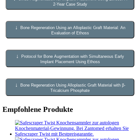
2-Year Case Study
↓
Bone Regeneration Using an Alloplastic Graft Material: An
Evaluation of Ethoss
↓
Protocol for Bone Augmentation with Simultaneous Early
Implant Placement Using Ethoss
↓
Bone Regeneration Using Alloplastic Graft Material with β-
Tricalcium Phosphate
Empfohlene Produkte