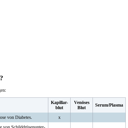
n?
gen:
Kapillar-
Venöses
Serum/Plasma
blut
Blut
ose von Diabetes.
x
se von Schilddrüsenunter-