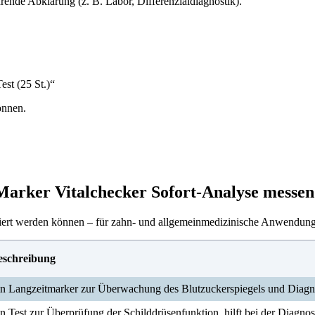
rende Abklärung (z. B. Labor, Differenzialdiagnostik).
est (25 St.)“
önnen.
Marker Vitalchecker Sofort-Analyse messe
lysiert werden können – für zahn- und allgemeinmedizinische Anwendun
eschreibung
n Langzeitmarker zur Überwachung des Blutzuckerspiegels und Diagn
n Test zur Überprüfung der Schilddrüsenfunktion, hilft bei der Diagno