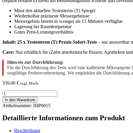
(separat erhältlich) direkt am Behandlungsstuhl schnelle und zuverläss
Misst den aktuellen Testosteron (T) Spiegel
Wiederholbar präziseste Messergebnisse
Messergebnis bereits in weniger als 15 Minuten verfügbar
Lagerung bei Raumtemperatur
Gutes Preis-Leistungsverhältnis
Inhalt: 25 x Testosteron (T) Praxis-Sofort-Tests
– nur auswertbar 
Cave:
Nur erhältlich für (Zahn-)medizinische Praxen, Apotheken und 
Hinweis zur Durchführung:
Für die Durchführung des Tests wird eine kalibrierte Mikropipette 
sorgfältige Probenvorbereitung. Wir empfehlen die Durchführung a
339,00
€
zzgl. MwSt.
Testosteron
(T)
In den Warenkorb
Praxis-
Artikelnummer: HIP0015
Sofort-
Test
Detaillierte Informationen zum Produkt
(25
St.)
Menge
Beschreibung