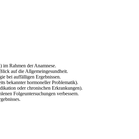
do) im Rahmen der Anamnese.
lick auf die Allgemeingesundheit.
ie bei auffälligen Ergebnissen.
its bekannter hormoneller Problematik).
edikation oder chronischen Erkrankungen).
hlenen Folgeuntersuchungen verbessern.
rgebnisses.