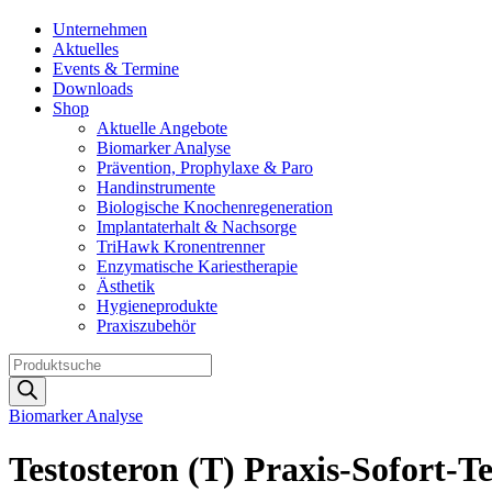
Unternehmen
Aktuelles
Events & Termine
Downloads
Shop
Aktuelle Angebote
Biomarker Analyse
Prävention, Prophylaxe & Paro
Handinstrumente
Biologische Knochenregeneration
Implantaterhalt & Nachsorge
TriHawk Kronentrenner
Enzymatische Kariestherapie
Ästhetik
Hygieneprodukte
Praxiszubehör
Products
search
Biomarker Analyse
Testosteron (T) Praxis-Sofort-Tes