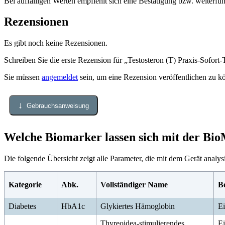
Bei auffälligen Werten empfiehlt sich eine Bestätigung bzw. weiterfüh
Rezensionen
Es gibt noch keine Rezensionen.
Schreiben Sie die erste Rezension für „Testosteron (T) Praxis-Sofort-T
Sie müssen
angemeldet
sein, um eine Rezension veröffentlichen zu k
↓
Gebrauchsanweisung
Welche Biomarker lassen sich mit der Bio
Die folgende Übersicht zeigt alle Parameter, die mit dem Gerät ana
Kategorie
Abk.
Vollständiger Name
B
Diabetes
HbA1c
Glykiertes Hämoglobin
Ei
Thyreoidea-stimulierendes
Ei