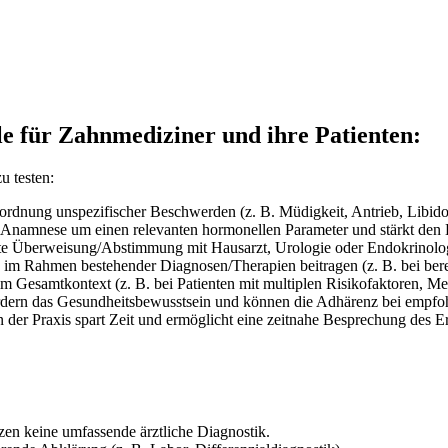
ile für Zahnmediziner und ihre Patienten:
u testen:
nordnung unspezifischer Beschwerden (z. B. Müdigkeit, Antrieb, Libi
 Anamnese um einen relevanten hormonellen Parameter und stärkt den B
erte Überweisung/Abstimmung mit Hausarzt, Urologie oder Endokrinolog
 im Rahmen bestehender Diagnosen/Therapien beitragen (z. B. bei bere
m Gesamtkontext (z. B. bei Patienten mit multiplen Risikofaktoren, M
rdern das Gesundheitsbewusstsein und können die Adhärenz bei empfo
 der Praxis spart Zeit und ermöglicht eine zeitnahe Besprechung des E
tzen keine umfassende ärztliche Diagnostik.